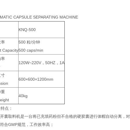
MATIC CAPSULE SEPARATING MACHINE
KNQ-500
效率
500 粒/分钟
t Capacity
500 caps/min
功率
120W~220V，50HZ，1A
r
尺寸
600×600×1200mm
sion
净重
40kg
eight
及特点：
自动开囊取料机是一台将已充填药粉但不合格的硬胶囊进行体帽自动分离，
机符合GMP规范，工作效率高；