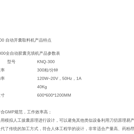
300 自动开囊取料机产品特点
Q-300全自动胶囊充填机产品参数表
型号
KNQ-300
效率
300粒/分钟
功率
120W~20V，50Hz，1A
40Kg
尺寸
600*600*1200MM
：
符合GMP规范，工作效率高；
采用模拟人工拔囊原理进行设计，可以避免其他类似设备利用刀切原理易
取代了传统的加工方式，符合人体工程学的设计，非常适合产量高、药粉