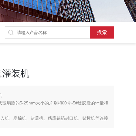
通道灌装机
机
玻璃瓶的5-25mm大小的片剂和00号-5#硬胶囊的计量和
插入机、塞棉机、封盖机、感应铝箔封口机、贴标机等连接
色触摸屏面板，振动喷嘴，安全的理瓶系统，用于精确灌装，