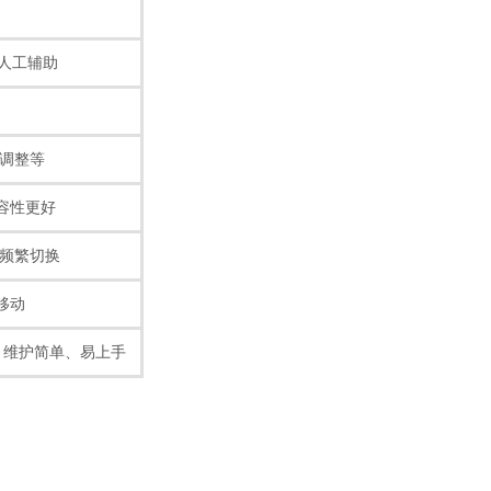
需人工辅助
、调整等
容性更好
量频繁切换
移动
），维护简单、易上手