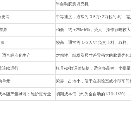
半自动胶囊填充机
至更高
中等速度，通常为 0.5万~2万粒/小时，
量差异
稍低，约 ±2%~5%，受人工操作影响较大
干预
较高，通常需 1~2人/台负责上料、取样
，适合标准化生产
对粘性、细粉及尺寸差异稍大的胶囊壳包
量连续运行
模具/参数调整快捷，适合多品种、小批
助单元
紧凑，占地小，便于在实验室或小型车间
成本随产量摊薄；维护更专业
初期成本低（约为全自动的1/10~1/20