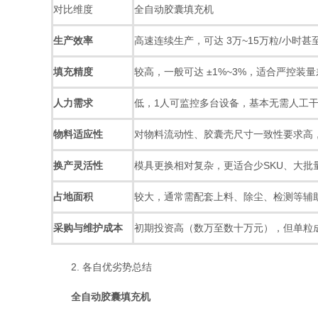
对比维度
全自动胶囊填充机
生产效率
高速连续生产，可达 3万~15万粒/小时甚
填充精度
较高，一般可达 ±1%~3%，适合严控装
人力需求
低，1人可监控多台设备，基本无需人工
物料适应性
对物料流动性、胶囊壳尺寸一致性要求高
换产灵活性
模具更换相对复杂，更适合少SKU、大批
占地面积
较大，通常需配套上料、除尘、检测等辅
采购与维护成本
初期投资高（数万至数十万元），但单粒
2. 各自优劣势总结
全自动胶囊填充机